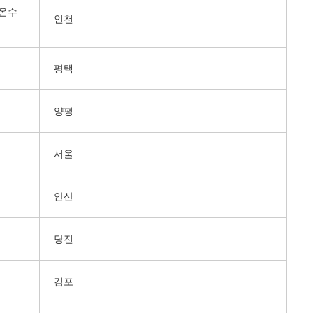
온수
인천
평택
양평
서울
안산
당진
김포