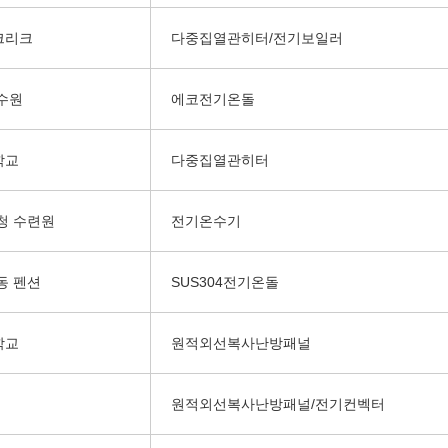
크리크
다중집열관히터/전기보일러
수원
에코전기온돌
학교
다중집열관히터
청 수련원
전기온수기
동 펜션
SUS304전기온돌
학교
원적외선복사난방패널
원적외선복사난방패널/전기컨벡터