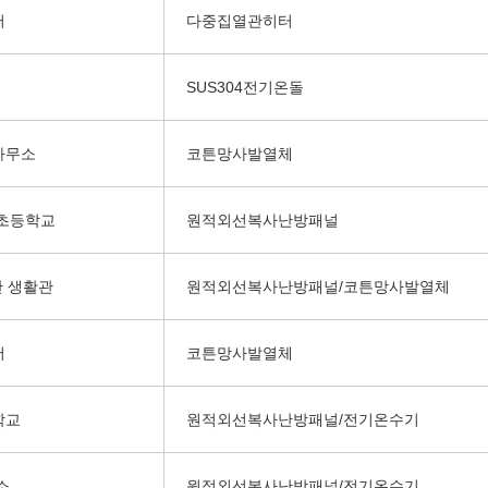
서
다중집열관히터
SUS304전기온돌
사무소
코튼망사발열체
초등학교
원적외선복사난방패널
단 생활관
원적외선복사난방패널/코튼망사발열체
서
코튼망사발열체
학교
원적외선복사난방패널/전기온수기
소
원적외선복사난방패널/전기온수기