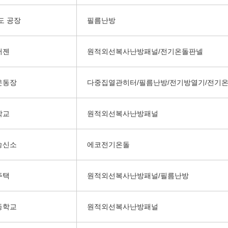
도 공장
필름난방
어젠
원적외선복사난방패널/전기온돌판넬
운동장
다중집열관히터/필름난방/전기방열기/전기
학교
원적외선복사난방패널
송신소
에코전기온돌
주택
원적외선복사난방패널/필름난방
등학교
원적외선복사난방패널