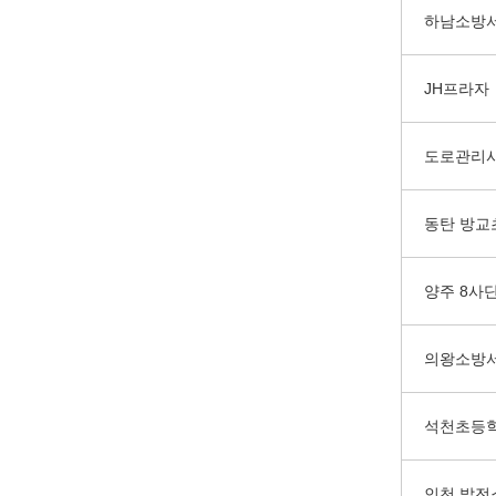
하남소방
JH프라자
도로관리
동탄 방교
양주 8사
의왕소방
석천초등
인천 발전