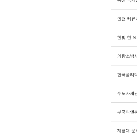
용산 국제
인천 커뮤
한빛 현 
의왕소방
한국폴리
수도자재
부국티엔씨
계룡대 문