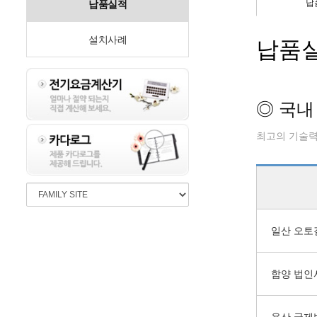
납
납품실적
설치사례
납품
◎ 국내
최고의 기술력
일산 오토
함양 법인