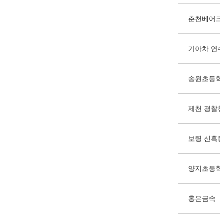
춘천베어
기아차 연
송원초등
제천 경찰
보령 신흑
양지초등
홍은금속