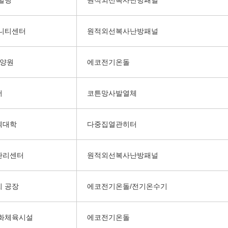
빌딩
원적외선복사난방패널
니티센터
원적외선복사난방패널
요양원
에코전기온돌
서
코튼망사발열체
텍대학
다중집열관히터
관리센터
원적외선복사난방패널
 공장
에코전기온돌/전기온수기
화체육시설
에코전기온돌