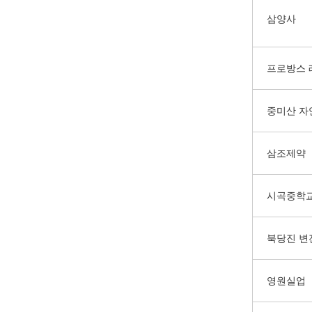
삼양사
프로방스
중미산 자
삼조제약
시곡중학
북당진 변
영원실업