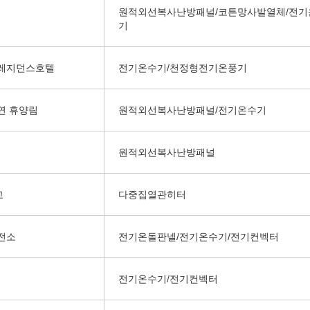
원적외선복사난방패널/코튼망사발열체/전기
기
 레지던스호텔
전기온수기/천정형전기온풍기
연 휴양림
원적외선복사난방패널/전기온수기
원적외선복사난방패널
교
다중집열관히터
전소
전기온돌판넬/전기온수기/전기컨벡터
전기온수기/전기컨벡터