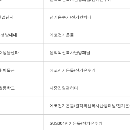
산업단지
전기온수기/전기컨벡터
-화생방대대
에코전기온돌
재생물센타
원적외선복사난방패널
 박물관
에코전기온돌/전기온수기
초등학교
다중집열관히터
C
에코전기온돌/원적외선복사난방패널/전기온
SUS304전기온돌/전기온수기