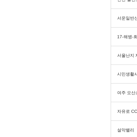
서운일반
17-해병
서울난지 
시민생활사
여주 오산
자유로 C
설악밸리