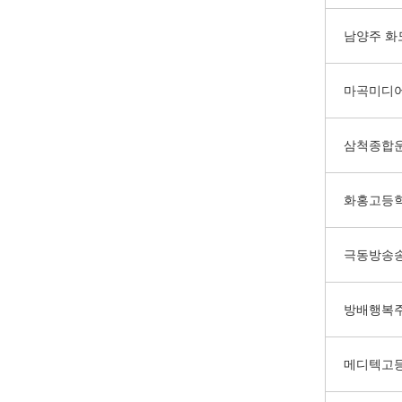
남양주 화
마곡미디
삼척종합
화홍고등
극동방송
방배행복
메디텍고