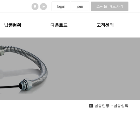
쇼핑몰 바로가기
login
join
납품현황
다운로드
고객센터
납품현황 > 납품실적