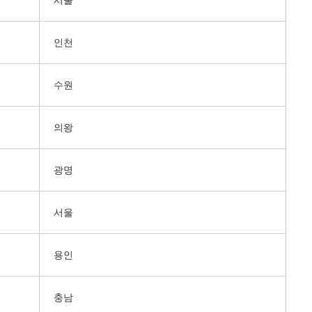
서울
인천
수원
의왕
광명
서울
용인
충남