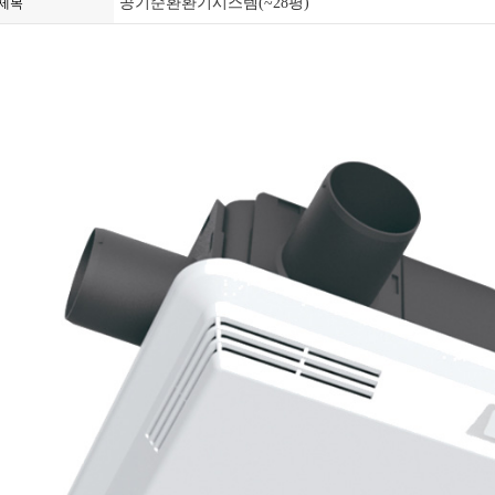
공기순환환기시스템(~28평)
제목