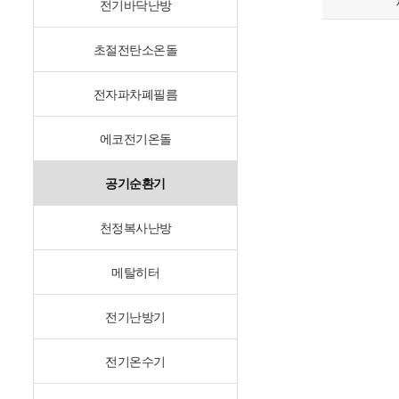
전기바닥난방
초절전탄소온돌
전자파차폐필름
에코전기온돌
공기순환기
천정복사난방
메탈히터
전기난방기
전기온수기